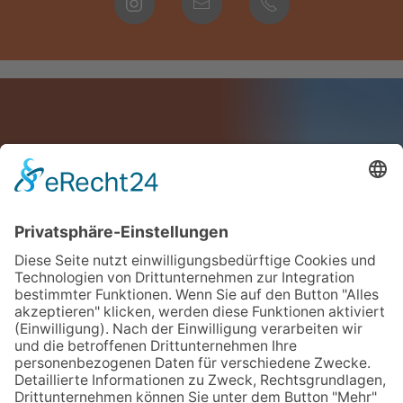
Wir bauen nicht
viel auf Worte,
wir bauen viel
mit Holz.
Eckbusch 1
21698 Bargstedt
Telefon: 0 41 64 / 89 90-0
E-Mail:
info@quelle-holzbau.de