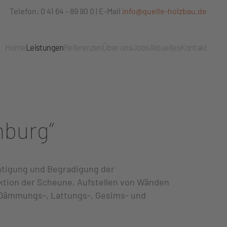
Telefon: 0 41 64 - 89 90 0 | E-Mail
info@quelle-holzbau.de
Home
Leistungen
Referenzen
Über uns
Jobs
Aktuelles
Kontakt
nburg“
tigung und Begradigung der
tion der Scheune, Aufstellen von Wänden
Dämmungs-, Lattungs-, Gesims- und