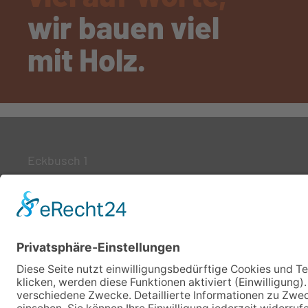
wir bauen viel
mit Holz.
Eckbusch 1
21698 Bargstedt
Telefon: 0 41 64 / 89 90-0
E-Mail:
info@quelle-holzbau.de
Impressum
Datenschutz