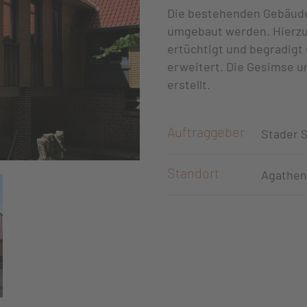
Die bestehenden Gebäude
umgebaut werden. Hierzu
ertüchtigt und begradigt
erweitert. Die Gesimse u
erstellt.
Auftraggeber
Stader 
Standort
Agathen